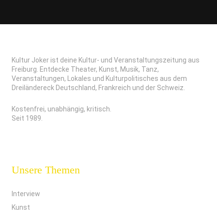
Kultur Joker ist deine Kultur- und Veranstaltungszeitung aus
Freiburg. Entdecke Theater, Kunst, Musik, Tanz,
Veranstaltungen, Lokales und Kulturpolitisches aus dem
Dreiländereck Deutschland, Frankreich und der Schweiz.
Kostenfrei, unabhängig, kritisch.
Seit 1989.
Unsere Themen
Interview
Kunst