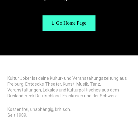
Go Home Page
Kultur Joker ist deine Kultur- und Veranstaltungszeitung aus
Freiburg. Entdecke Theater, Kunst, Musik, Tanz,
Veranstaltungen, Lokales und Kulturpolitisches aus dem
Dreiländereck Deutschland, Frankreich und der Schweiz.
Kostenfrei, unabhängig, kritisch.
Seit 1989.