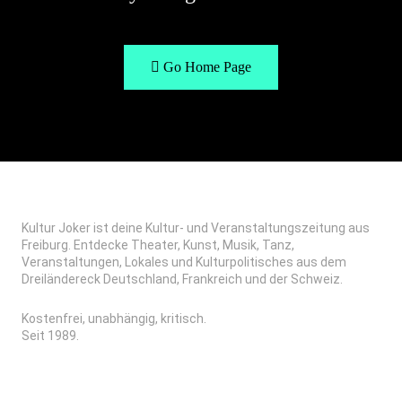
Go Home Page
Kultur Joker ist deine Kultur- und Veranstaltungszeitung aus
Freiburg. Entdecke Theater, Kunst, Musik, Tanz,
Veranstaltungen, Lokales und Kulturpolitisches aus dem
Dreiländereck Deutschland, Frankreich und der Schweiz.
Kostenfrei, unabhängig, kritisch.
Seit 1989.