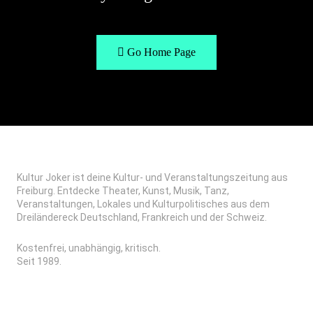
Go Home Page
Kultur Joker ist deine Kultur- und Veranstaltungszeitung aus
Freiburg. Entdecke Theater, Kunst, Musik, Tanz,
Veranstaltungen, Lokales und Kulturpolitisches aus dem
Dreiländereck Deutschland, Frankreich und der Schweiz.
Kostenfrei, unabhängig, kritisch.
Seit 1989.