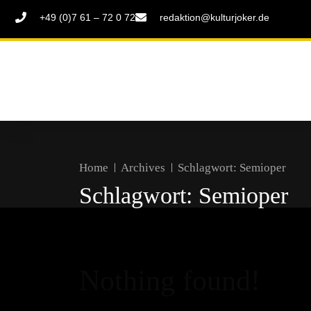
+49 (0)7 61 – 72 0 72
redaktion@kulturjoker.de
Home
Archives
Schlagwort:
Semioper
Schlagwort:
Semioper
Nothing found!