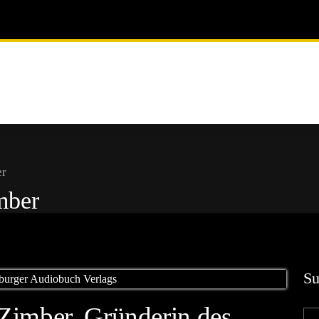
er
mber
Su
Zimber, Gründerin des