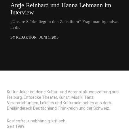
Antje Reinhard und Hanna Lehmann im
Interview
„Unsere Stärke liegt in den Zeitstiftern“ Fragt man irgendwo
in die
BY REDAKTION
JUNI 1, 2015
Kultur Joker ist deine Kultur- und Veranstaltungszeitung aus
Freiburg. Entdecke Theater, Kunst, Musik, Tanz,
Veranstaltungen, Lokales und Kulturpolitisches aus dem
Dreiländereck Deutschland, Frankreich und der Schweiz.
Kostenfrei, unabhängig, kritisch.
Seit 1989.