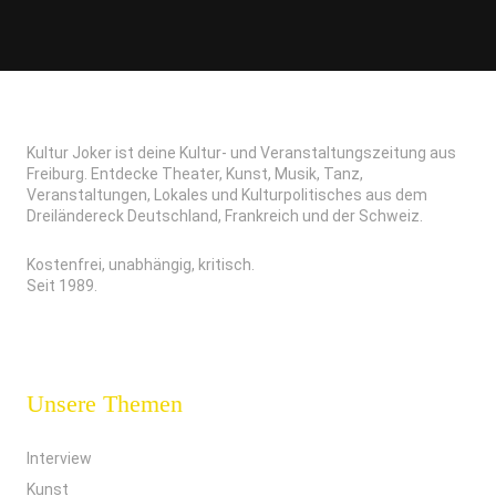
Kultur Joker ist deine Kultur- und Veranstaltungszeitung aus
Freiburg. Entdecke Theater, Kunst, Musik, Tanz,
Veranstaltungen, Lokales und Kulturpolitisches aus dem
Dreiländereck Deutschland, Frankreich und der Schweiz.
Kostenfrei, unabhängig, kritisch.
Seit 1989.
Unsere Themen
Interview
Kunst