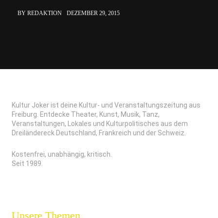
BY REDAKTION
DEZEMBER 29, 2015
Kultur Joker ist deine Kultur- und Veranstaltungszeitung aus
Freiburg. Entdecke Theater, Kunst, Musik, Tanz,
Veranstaltungen, Lokales und Kulturpolitisches aus dem
Dreiländereck Deutschland, Frankreich und der Schweiz.
Kostenfrei, unabhängig, kritisch.
Seit 1989.
Unsere Themen