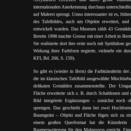
internationalen Anerkennung durchaus unterschiedli
auf Malerei sprengt. Umso interessanter ist es, fr
des Tafelbildes, auch um Objekte erweitert, und s
entwickelt wurden. Das Museum zählt 43 Gemälde 
Bereits 1998 machte Grosse mit einer Arbeit in Ber
Sie realisierte dort ihre erste noch mit Sprühdose 
Wirkung ihrer Farbform negierte, vielmehr ein dun
KFI, Bd. 266, S. 159).
So gibt es (wieder in Bern) die Farbkünstlerin de
die im klassischen Tafelbild ausgewählte Mischfarb
delikaten Gemälden zusammenstellte. Der Umga
Fläche erweiterte sich z. B. durch Schablonen und d
Bild integrierte Ergänzungen – zunächst noch o
sprengen. Das geschieht dann bei zwei Hochform
Baumgeäst – Objekt und Fläche fügen sich zu ei
einem großen Querformat hat die Künstlerin d
Raumerweiterung für den Malprozess erreicht. Eine