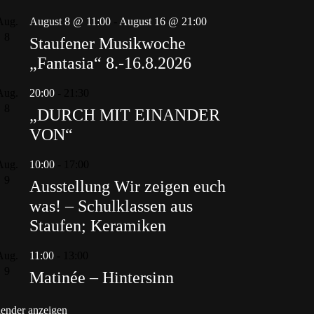
Aug.
August 8 @ 11:00
-
August 16 @ 21:00
8
Staufener Musikwoche
„Fantasia“ 8.-16.8.2026
Aug.
20:00
-
21:30
8
„DURCH MIT EINANDER
VON“
Aug.
10:00
-
17:00
9
Ausstellung Wir zeigen euch
was! – Schulklassen aus
Staufen; Keramiken
Aug.
11:00
-
13:00
9
Matinée – Hintersinn
ender anzeigen