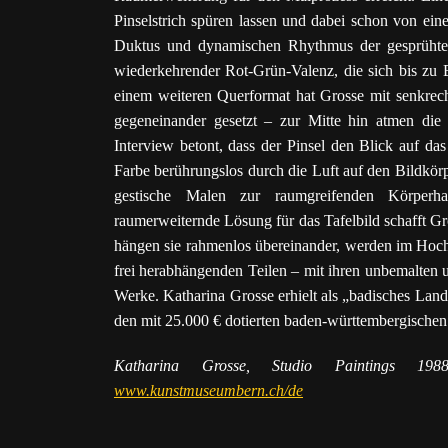
Pinselstrich spüren lassen und dabei schon von ei
Duktus und dynamischen Rhythmus der gesprühten 
wiederkehrender Rot-Grün-Valenz, die sich bis zu 
einem weiteren Querformat hat Grosse mit senkrech
gegeneinander gesetzt – zur Mitte hin atmen die 
Interview betont, dass der Pinsel den Blick auf da
Farbe berührungslos durch die Luft auf den Bildkörpe
gestische Malen zur raumgreifenden Körperh
raumerweiternde Lösung für das Tafelbild schafft G
hängen sie rahmenlos übereinander, werden im Hochr
frei herabhängenden Teilen – mit ihren unbemalten un
Werke. Katharina Grosse erhielt als „badisches Lan
den mit 25.000 € dotierten baden-württembergischen 
Katharina Grosse, Studio Paintings 1
www.kunstmuseumbern.ch/de