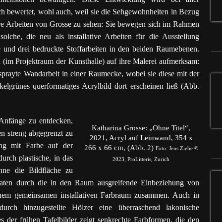
ch bewertet, wohl auch, weil sie die Sehgewohnheiten in Bezug
ühere Arbeiten von Grosse zu sehen: Sie bewegen sich im Rahmen
olche, die neu als installative Arbeiten für die Ausstellung
und drei bedruckte Stoffarbeiten in den beiden Raumebenen.
n (im Projektraum der Kunsthalle) auf ihre Malerei aufmerksam:
gesprayte Wandarbeit in einer Raumecke, wobei sie diese mit der
kelgrünes querformatiges Acrylbild dort erscheinen ließ (Abb.
r Anfänge zu entdecken,
Katharina Grosse: „Ohne Titel“,
en streng abgegrenzt zu
2021, Acryl auf Leinwand, 354 x
ng mit Farbe auf der
266 x 66 cm, (Abb. 2)
Foto: Jens Ziehe ©
urch plastische, in das
2023, ProLitteris, Zurich
hne die Bildfläche zu
aten durch die in den Raum ausgreifende Einbeziehung von
nem gemeinsamen installativen Farbraum zusammen. Auch in
urch hinzugestellte Hölzer eine überraschend lakonische
s der frühen Tafelbilder zeigt senkrechte Farbformen, die den