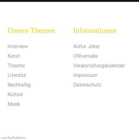
Unsere Themen
Informationen
Interview
Kultur Joker
Kunst
UNIversalis
Theater
Veranstaltungskalender
Literatur
Impressum
Nachhaltig
Datenschutz
Kultour
Musik
e vorbehalten.