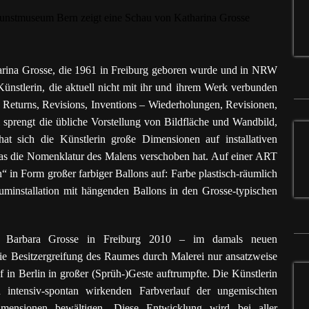
arina Grosse, die 1961 in Freiburg geboren wurde und in NRW
 Künstlerin, die aktuell nicht mit ihr und ihrem Werk verbunden
 Returns, Revisions, Inventions – Wiederholungen, Revisionen,
sprengt die übliche Vorstellung von Bildfläche und Wandbild,
hat sich die Künstlerin große Dimensionen auf installativen
s die Nomenklatur des Malens verschoben hat. Auf einer ART
n“ in Form großer farbiger Ballons auf: Farbe plastisch-räumlich
minstallation mit hängenden Ballons in den Grosse-typischen
er Barbara Grosse in Freiburg 2010 – im damals neuen
e Besitzergreifung des Raumes durch Malerei nur ansatzweise
in Berlin in großer (Sprüh-)Geste auftrumpfte. Die Künstlerin
 intensiv-spontan wirkenden Farbverlauf der ungemischten
mensionen bewältigen. Diese Entwicklung wird bei aller