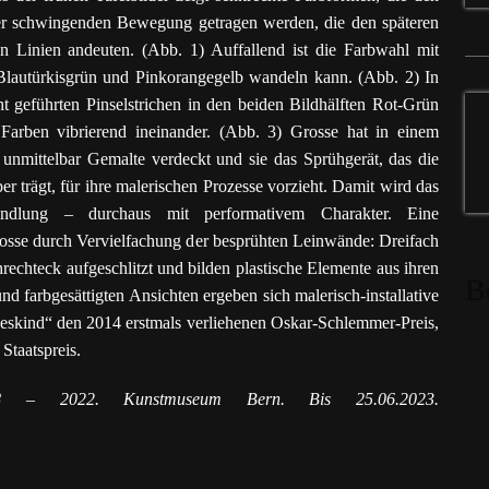
ner schwingenden Bewegung getragen werden, die den späteren
Linien andeuten. (Abb. 1) Auffallend ist die Farbwahl mit
Blautürkisgrün und Pinkorangegelb wandeln kann. (Abb. 2) In
t geführten Pinselstrichen in den beiden Bildhälften Rot-Grün
Farben vibrierend ineinander. (Abb. 3) Grosse hat in einem
s unmittelbar Gemalte verdeckt und sie das Sprühgerät, das die
r trägt, für ihre malerischen Prozesse vorzieht. Damit wird das
andlung – durchaus mit performativem Charakter. Eine
rosse durch Vervielfachung der besprühten Leinwände: Dreifach
echteck aufgeschlitzt und bilden plastische Elemente aus ihren
B
d farbgesättigten Ansichten ergeben sich malerisch-installative
deskind“ den 2014 erstmals verliehenen Oskar-Schlemmer-Preis,
Staatspreis.
988 – 2022. Kunstmuseum Bern. Bis 25.06.2023.