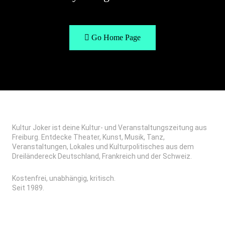
Go Home Page
Kultur Joker ist deine Kultur- und Veranstaltungszeitung aus
Freiburg. Entdecke Theater, Kunst, Musik, Tanz,
Veranstaltungen, Lokales und Kulturpolitisches aus dem
Dreiländereck Deutschland, Frankreich und der Schweiz.
Kostenfrei, unabhängig, kritisch.
Seit 1989.