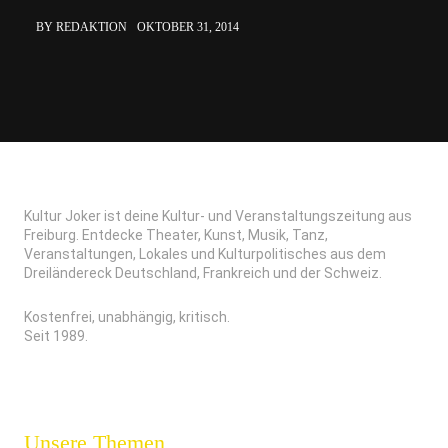
BY REDAKTION
OKTOBER 31, 2014
Kultur Joker ist deine Kultur- und Veranstaltungszeitung aus
Freiburg. Entdecke Theater, Kunst, Musik, Tanz,
Veranstaltungen, Lokales und Kulturpolitisches aus dem
Dreiländereck Deutschland, Frankreich und der Schweiz.
Kostenfrei, unabhängig, kritisch.
Seit 1989.
Unsere Themen