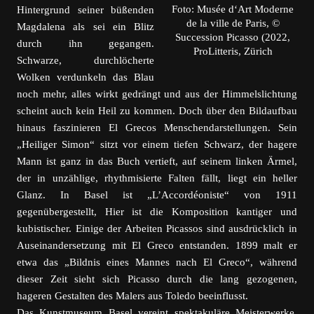
Foto: Musée d‘Art Moderne
Hintergrund seiner büßenden
de la ville de Paris, ©
Magdalena als sei ein Blitz
Succession Picasso (2022,
durch ihn gegangen.
ProLitteris, Zürich
Schwarze, durchlöcherte
Wolken verdunkeln das Blau
noch mehr, alles wirkt gedrängt und aus der Himmelslichtung
scheint auch kein Heil zu kommen. Doch über den Bildaufbau
hinaus faszinieren El Grecos Menschendarstellungen. Sein
„Heiliger Simon“ sitzt vor einem tiefen Schwarz, der hagere
Mann ist ganz in das Buch vertieft, auf seinem linken Ärmel,
der in unzählige, rhythmisierte Falten fällt, liegt ein heller
Glanz. In Basel ist „L’Accordéoniste“ von 1911
gegenübergestellt, Hier ist die Komposition kantiger und
kubistischer. Einige der Arbeiten Picassos sind ausdrücklich in
Auseinandersetzung mit El Greco entstanden. 1899 malt er
etwa das „Bildnis eines Mannes nach El Greco“, während
dieser Zeit sieht sich Picasso durch die lang gezogenen,
hageren Gestalten des Malers aus Toledo beeinflusst.
Das Kunstmuseum Basel vereint spektakuläre Meisterwerke,