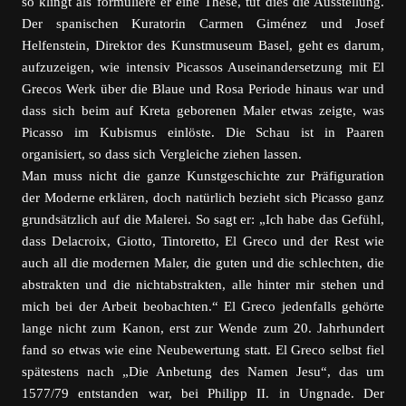
so klingt als formuliere er eine These, tut dies die Ausstellung.
Der spanischen Kuratorin Carmen Giménez und Josef
Helfenstein, Direktor des Kunstmuseum Basel, geht es darum,
aufzuzeigen, wie intensiv Picassos Auseinandersetzung mit El
Grecos Werk über die Blaue und Rosa Periode hinaus war und
dass sich beim auf Kreta geborenen Maler etwas zeigte, was
Picasso im Kubismus einlöste. Die Schau ist in Paaren
organisiert, so dass sich Vergleiche ziehen lassen.
Man muss nicht die ganze Kunstgeschichte zur Präfiguration
der Moderne erklären, doch natürlich bezieht sich Picasso ganz
grundsätzlich auf die Malerei. So sagt er: „Ich habe das Gefühl,
dass Delacroix, Giotto, Tintoretto, El Greco und der Rest wie
auch all die modernen Maler, die guten und die schlechten, die
abstrakten und die nichtabstrakten, alle hinter mir stehen und
mich bei der Arbeit beobachten.“ El Greco jedenfalls gehörte
lange nicht zum Kanon, erst zur Wende zum 20. Jahrhundert
fand so etwas wie eine Neubewertung statt. El Greco selbst fiel
spätestens nach „Die Anbetung des Namen Jesu“, das um
1577/79 entstanden war, bei Philipp II. in Ungnade. Der