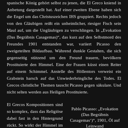
spanische König gehört selbst zu jenen, die El Greco kniend in
Anbetung dargestellt hat. Auf einer zweiten Ebene haben sich
die Engel um das Christuszeichen IHS gruppiert. Rechts jedoch
von den Gläubigen reißt ein unheimlicher, riesiger Fisch sein
Maul auf, um die Ungläubigen zu verschlingen. In „Evokation
(Das Begräbnis Casagemas)“, das kurz auf den Selbstmord des
Freundes 1901 entstanden war, variiert Picasso den
zweigeteilten Bildaufbau. Während dunkle Gestalten, die sich
gegenseitig stützend um den Freund trauern, bevölkern
Prostituierte den Himmel. Eine der Frauen küsst einen Reiter
auf einem Schimmel. Anstelle des Höllentors verweist ein
Grabstein harsch auf das Unwiederbringliche des Todes. El
Grecos christliche Themen tauscht Picasso gegen säkulare. Und
nicht selten werden aus Heiligen Prostituierte.
El Grecos Kompositionen sind
Pablo Picasso: „Evokation
so komplex, dass das Religiöse
(Das Begräbnis
dabei fast in den Hintergrund
Casagemas‘)“, 1901, Öl auf
rückt. So wirkt der Himmel im
Leinwand