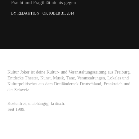
Pracht und Fragilität nichts gegen
BY REDAKTION
OKTOBER 31, 2014
Kultur Joker ist deine Kultur- und Veranstaltungszeitung aus Freiburg.
Entdecke Theater, Kunst, Musik, Tanz, Veranstaltungen, Lokales und
Kulturpolitisches aus dem Dreiländereck Deutschland, Frankreich und
der Schweiz.
Kostenfrei, unabhängig, kritisch.
Seit 1989.