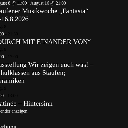
ust 8 @ 11:00
-
August 16 @ 21:00
aufener Musikwoche „Fantasia“
-16.8.2026
g.
8
00
-
21:30
DURCH MIT EINANDER VON“
g.
9
00
-
17:00
sstellung Wir zeigen euch was! –
hulklassen aus Staufen;
eramiken
g.
9
00
-
13:00
tinée – Hintersinn
ender anzeigen
erbung