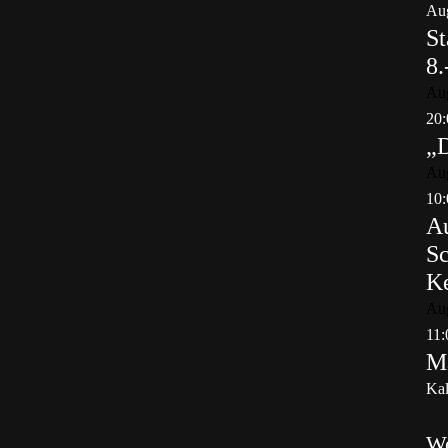
Aug
St
8.
Au
20:
„
Au
10:
Au
Sc
K
Au
11:
Ma
Kal
W