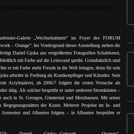
chaufenster-Galerie „Wechselrahmen“ im Foyer des FORUM
work – Orange“. Im Vordergrund dieser Ausstellung stehen die
 fertigt Daniel Gjoka aus vergrößerten Fotografien Schablonen,
chließlich mit Farbe auf die Leinwand sprüht. Grundsätzlich sind
chte er mit Farbe mehr Freude in die Welt bringen, denn für sein
joka arbeitet in Freiburg als Krankenpfleger und Künstler. Sein
mit Acrylmalerei, ab 2006/7 folgten die ersten Versuche als
nstler tätig. Als solcher besprüht er unter anderem Stromkästen –
er auch in St. Georgen, Günterstal und Merzhausen. Mit seiner
zu Begegnungsstätten der Kunst. Mehrere Projekte im In- und
, Armenien und Albanien folgten – in Albanien besprühte er
en“ #23: Daniel Gjoka:„Cutwork – Orange“.