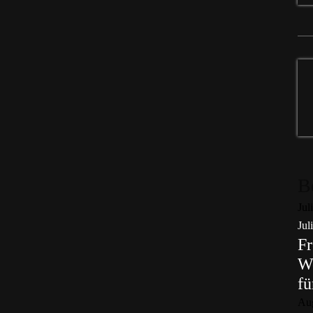
B
Jul
Jul
Fr
Wo
fü
Au