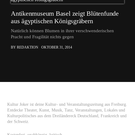
Antikenmuseum Basel zeigt Blütenfunde
aus ägyptischen Königsgräbern
Natürlich können Blumen in ihrer verschwenderischen
Pracht und Fragilität nichts gegen
BY REDAKTION
OKTOBER 31, 2014
Kultur Joker ist deine Kultur- und Veranstaltungszeitung aus Freiburg.
Entdecke Theater, Kunst, Musik, Tanz, Veranstaltungen, Lokales und
Kulturpolitisches aus dem Dreiländereck Deutschland, Frankreich und
der Schweiz.
Kostenfrei, unabhängig, kritisch.