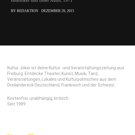
Historiker und freier Autor, 1971
BY REDAKTION
DEZEMBER 29, 2015
Kultur Joker ist deine Kultur- und Veranstaltungszeitung aus
Freiburg. Entdecke Theater, Kunst, Musik, Tanz,
Veranstaltungen, Lokales und Kulturpolitisches aus dem
Dreiländereck Deutschland, Frankreich und der Schweiz.
Kostenfrei, unabhängig, kritisch.
Seit 1989.