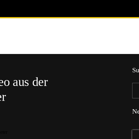
Su
eo aus der
er
Ne