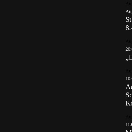
Au
Aug
St
8.
Au
20:
„
Au
10:
Au
Sc
K
Au
11: