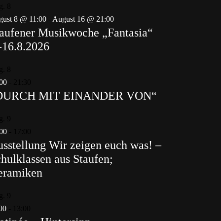
g.
8
ust 8 @ 11:00
-
August 16 @ 21:00
aufener Musikwoche „Fantasia“
-16.8.2026
g.
8
00
-
21:30
DURCH MIT EINANDER VON“
g.
9
00
-
17:00
sstellung Wir zeigen euch was! –
hulklassen aus Staufen;
eramiken
g.
9
00
-
13:00