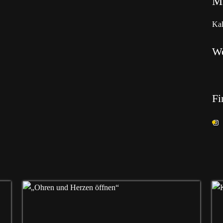
Ma
Kal
W
Fi