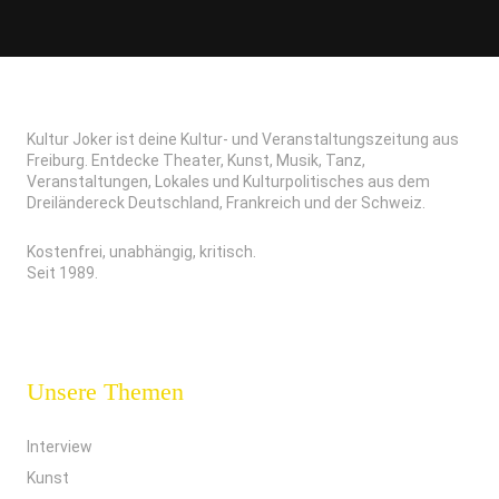
Kultur Joker ist deine Kultur- und Veranstaltungszeitung aus
Freiburg. Entdecke Theater, Kunst, Musik, Tanz,
Veranstaltungen, Lokales und Kulturpolitisches aus dem
Dreiländereck Deutschland, Frankreich und der Schweiz.
Kostenfrei, unabhängig, kritisch.
Seit 1989.
Unsere Themen
Interview
Kunst