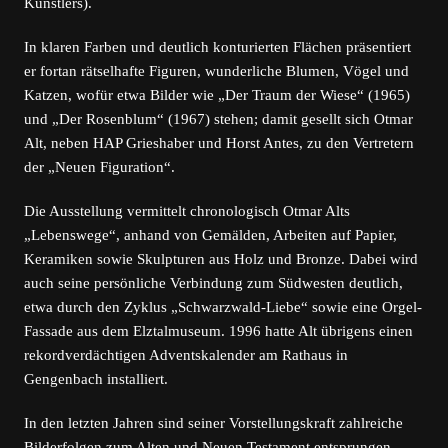
Künstlers).
In klaren Farben und deutlich konturierten Flächen präsentiert
er fortan rätselhafte Figuren, wunderliche Blumen, Vögel und
Katzen, wofür etwa Bilder wie „Der Traum der Wiese“ (1965)
und „Der Rosenblum“ (1967) stehen; damit gesellt sich Otmar
Alt, neben HAP Grieshaber und Horst Antes, zu den Vertretern
der „Neuen Figuration“.
Die Ausstellung vermittelt chronologisch Otmar Alts
„Lebenswege“, anhand von Gemälden, Arbeiten auf Papier,
Keramiken sowie Skulpturen aus Holz und Bronze. Dabei wird
auch seine persönliche Verbindung zum Südwesten deutlich,
etwa durch den Zyklus „Schwarzwald-Liebe“ sowie eine Orgel-
Fassade aus dem Elztalmuseum. 1996 hatte Alt übrigens einen
rekordverdächtigen Adventskalender am Rathaus in
Gengenbach installiert.
In den letzten Jahren sind seiner Vorstellungskraft zahlreiche
Bilderfolgen zum Alten und Neuen Testament entsprungen,