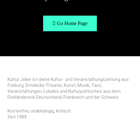
Go Home Page
Kultur Joker ist deine Kultur- und Veranstaltungszeitung aus
Freiburg. Entdecke Theater, Kunst, Musik, Tanz,
Veranstaltungen, Lokales und Kulturpolitisches aus dem
Dreiländereck Deutschland, Frankreich und der Schweiz.
Kostenfrei, unabhängig, kritisch.
Seit 1989.