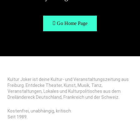
Go Home Page
Kultur Joker ist deine Kultur- und Veranstaltungszeitung aus
Freiburg. Entdecke Theater, Kunst, Musik, Tanz,
Veranstaltungen, Lokales und Kulturpolitisches aus dem
Dreiländereck Deutschland, Frankreich und der Schweiz.
Kostenfrei, unabhängig, kritisch.
Seit 1989.