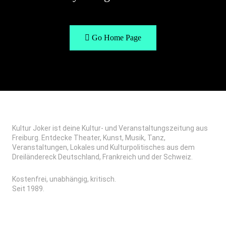
Go Home Page
Kultur Joker ist deine Kultur- und Veranstaltungszeitung aus
Freiburg. Entdecke Theater, Kunst, Musik, Tanz,
Veranstaltungen, Lokales und Kulturpolitisches aus dem
Dreiländereck Deutschland, Frankreich und der Schweiz.
Kostenfrei, unabhängig, kritisch.
Seit 1989.