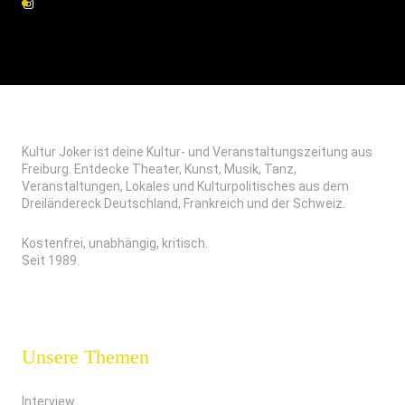
Kultur Joker ist deine Kultur- und Veranstaltungszeitung aus
Freiburg. Entdecke Theater, Kunst, Musik, Tanz,
Veranstaltungen, Lokales und Kulturpolitisches aus dem
Dreiländereck Deutschland, Frankreich und der Schweiz.
Kostenfrei, unabhängig, kritisch.
Seit 1989.
Unsere Themen
Interview