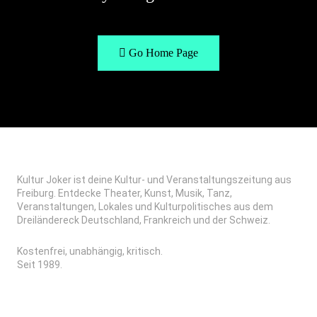
Go Home Page
Kultur Joker ist deine Kultur- und Veranstaltungszeitung aus
Freiburg. Entdecke Theater, Kunst, Musik, Tanz,
Veranstaltungen, Lokales und Kulturpolitisches aus dem
Dreiländereck Deutschland, Frankreich und der Schweiz.
Kostenfrei, unabhängig, kritisch.
Seit 1989.