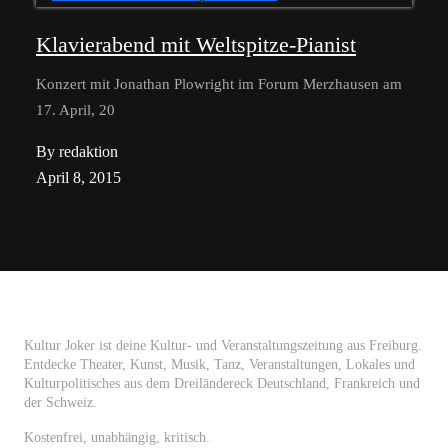
Klavierabend mit Weltspitze-Pianist
Konzert mit Jonathan Plowright im Forum Merzhausen am
17. April, 20
By redaktion
April 8, 2015
Kultur Joker ist deine Kultur- und Veranstaltungszeitung aus Freiburg.
Entdecke Theater, Kunst, Musik, Tanz, Veranstaltungen, Lokales und
Kulturpolitisches aus dem Dreiländereck Deutschland, Frankreich und
der Schweiz.
Kostenfrei, unabhängig, kritisch.