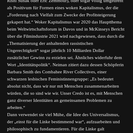
Rishi Sunak oder Éric Zemmour), oder sogar völlig umgedreht
als Positivum für Formen eines woken Kapitalismus, der die
„Forderung nach Vielfalt zum Zwecke der Profitsteigerung
gekapert hat.“ Woker Kapitalismus war 2020 das Hauptthema
beim Weltwirtschaftsforum in Davos und in McKinseys Bericht
über die Filmindustrie 2021 wird nachgewiesen, dass durch die
„Thematisierung der anhaltenden rassistischen
Ungerechtigkeit“ sogar jährlich 10 Milliarden Dollar
zusätzlicher Gewinn zu erzielen sei. Ähnliches widerfuhr dem
Wort „Identitätspolitik“. Neiman zitiert dazu dessen Schöpferin
Barbara Smith des Combahee River Collectives, einer
schwarzen lesbischen Feministinnengruppe: „Es bedeutet
absolut nicht, dass wir nur mit Menschen zusammenarbeiten
würden, die so sind wie wir. Unser Credo ist es, mit Menschen
ganz diverser Identitäten an gemeinsamen Problemen zu
arbeiten.“
Dann verwendet sie viel Mühe, die Idee des Universalismus,
der „einst für die Linke bestimmend war“, aufzuarbeiten und
philosophisch zu fundamentieren. Für die Linke galt