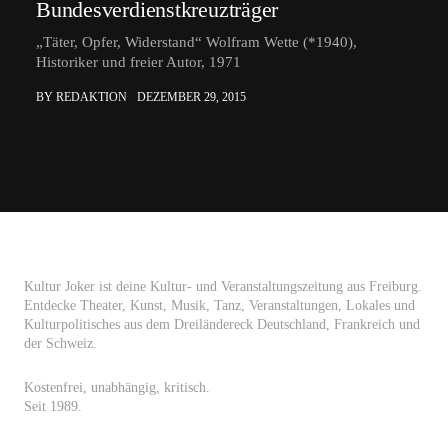
Bundesverdienstkreuzträger
„Täter, Opfer, Widerstand“ Wolfram Wette (*1940),
Historiker und freier Autor, 1971
BY REDAKTION
DEZEMBER 29, 2015
Kultur Joker ist deine Kultur- und Veranstaltungszeitung aus Freiburg.
Entdecke Theater, Kunst, Musik, Tanz, Veranstaltungen, Lokales und
Kulturpolitisches aus dem Dreiländereck Deutschland, Frankreich und
der Schweiz.
Kostenfrei, unabhängig, kritisch.
Seit 1989.