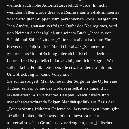
vielfach auch hohe Autorität zugebilligt wurde. In nicht
wenigen Fällen wurde dies von Repräsentanten diskriminierter
oder verfolgter Gruppen zum persönlichen Vorteil ausgenutzt.
Jean Améry, grausam verfolgtes Opfer des Naziregimes, wird
von Neiman diesbezüglich aus seinem Buch „Jenseits von
Schuld und Sühne“ zitiert: „Opfer sein allein ist keine Ehre“.
Ebenso der Philosoph Olúfemi O. Táíwò: „Schmerz, ob
geboren aus Unterdrückung oder nicht, ist ein schlechter
Lehrer. Leid ist parteiisch, kurzsichtig und ichbezogen. Wir
sollten keine Politik betreiben, die etwas anderes annimmt.
Unterdrückung ist keine Vorschule.“
Sie schlussfolgert: Man könne in der Sorge für die Opfer eine
Tugend sehen, „ohne das Opfersein selbst als Tugend zu
reklamieren“. Als warnendes Beispiel, welch bizarre und
menschenverachtende Folgen Identitätspolitik auf Basis der
„Beschwörung früheren Opferseins“ hervorbringen kann, gibt
sie allen Linken, die bewusst oder unbewusst einen
universalistischen Grundansatz verleugnen, den „jüdischen