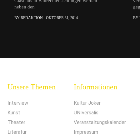
Glashaus in Ballrechten-Dottingen werden
ver
neben den
ge
BY REDAKTION
OKTOBER 31, 2014
BY
Unsere Themen
Informationen
Interview
Kultur Joker
Kunst
UNIversalis
Theater
Veranstaltungskalender
Literatur
Impressum