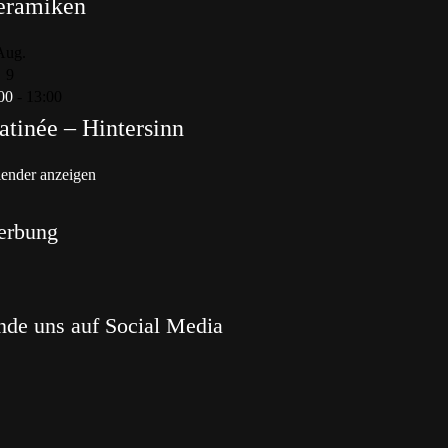
eramiken
Aug.
9
00
-
13:00
tinée – Hintersinn
ender anzeigen
erbung
nde uns auf Social Media