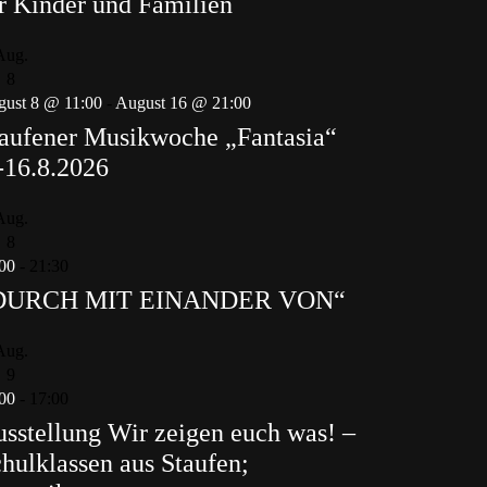
r Kinder und Familien
Aug.
8
ust 8 @ 11:00
-
August 16 @ 21:00
aufener Musikwoche „Fantasia“
-16.8.2026
Aug.
8
00
-
21:30
DURCH MIT EINANDER VON“
Aug.
9
00
-
17:00
sstellung Wir zeigen euch was! –
hulklassen aus Staufen;