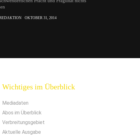
schwenderischen Pracht und Fragilität nichts
gen
 REDAKTION
OKTOBER 31, 2014
Wichtiges im Überblick
Mediadaten
Abos im Überblick
Verbreitungsgebiet
Aktuelle Ausgabe