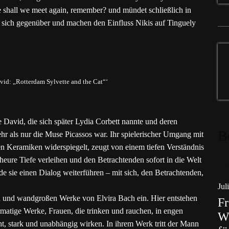
shall we meet again, remember? und mündet schließlich in
n sich gegenüber und machen den Einfluss Nikis auf Tinguely
vid: „Rotterdam Sylvette and the Cat“‘
 David, die sich später Lydia Corbett nannte und deren
B
mehr als nur die Muse Picassos war. Ihr spielerischer Umgang mit
en Keramiken widerspiegelt, zeugt von einem tiefen Verständnis
eheure Tiefe verleihen und den Betrachtenden sofort in die Welt
rde sie einen Dialog weiterführen – mit sich, den Betrachtenden,
Jul
n und wandgroßen Werke von Elvira Bach ein. Hier entstehen
Fr
ormatige Werke, Frauen, die trinken und rauchen, in engen
Wo
ht, stark und unabhängig wirken. In ihrem Werk tritt der Mann