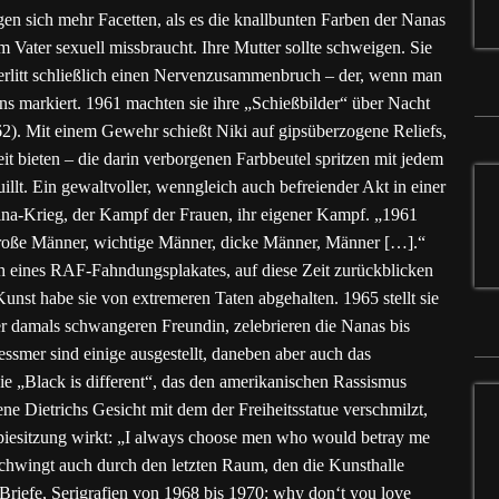
gen sich mehr Facetten, als es die knallbunten Farben der Nanas
 Vater sexuell missbraucht. Ihre Mutter sollte schweigen. Sie
 erlitt schließlich einen Nervenzusammenbruch – der, wenn man
s markiert. 1961 machten sie ihre „Schießbilder“ über Nacht
62). Mit einem Gewehr schießt Niki auf gipsüberzogene Reliefs,
eit bieten – die darin verborgenen Farbbeutel spritzen mit jedem
illt. Ein gewaltvoller, wenngleich auch befreiender Akt in einer
hina-Krieg, der Kampf der Frauen, ihr eigener Kampf. „1961
 große Männer, wichtige Männer, dicke Männer, Männer […].“
lich eines RAF-Fahndungsplakates, auf diese Zeit zurückblicken
Kunst habe sie von extremeren Taten abgehalten. 1965 stellt sie
hrer damals schwangeren Freundin, zelebrieren die Nanas bis
ssmer sind einige ausgestellt, daneben aber auch das
 „Black is different“, das den amerikanischen Rassismus
ne Dietrichs Gesicht mit dem der Freiheitsstatue verschmilzt,
apiesitzung wirkt: „I always choose men who would betray me
 schwingt auch durch den letzten Raum, den die Kunsthalle
Briefe, Serigrafien von 1968 bis 1970: why don‘t you love