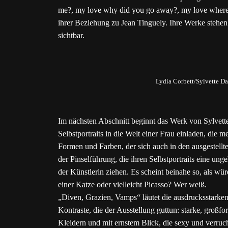
me?, my love why did you go away?, my love where 
ihrer Beziehung zu Jean Tinguely. Ihre Werke stehe
sichtbar.
Lydia Corbett/Sylvette Da
Im nächsten Abschnitt beginnt das Werk von Sylvette
Selbstportraits in die Welt einer Frau einladen, die 
Formen und Farben, der sich auch in den ausgestellt
der Pinselführung, die ihren Selbstportraits eine ung
der Künstlerin ziehen. Es scheint beinahe so, als wü
einer Katze oder vielleicht Picasso? Wer weiß.
„Diven, Grazien, Vamps“ läutet die ausdrucksstarke
Kontraste, die der Ausstellung guttun: starke, großf
Kleidern und mit ernstem Blick, die sexy und verruc