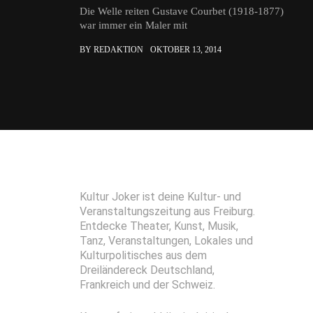
Die Welle reiten Gustave Courbet (1918-1877)
war immer ein Maler mit
BY REDAKTION
OKTOBER 13, 2014
Kultur Joker ist deine Kultur- und
Veranstaltungszeitung aus Freiburg.
Entdecke Theater, Kunst, Musik,
Tanz, Veranstaltungen, Lokales und
Kulturpolitisches aus dem
Dreiländereck Deutschland,
Frankreich und der Schweiz.