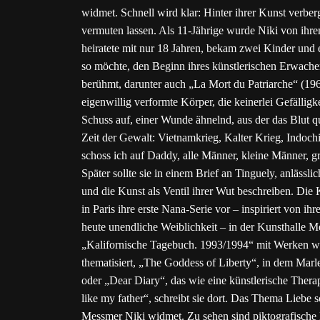
widmet. Schnell wird klar: Hinter ihrer Kunst verber
vermuten lassen. Als 11-Jährige wurde Niki von ihrem
heiratete mit nur 18 Jahren, bekam zwei Kinder und
so möchte, den Beginn ihres künstlerischen Erwachen
berühmt, darunter auch „La Mort du Patriarche“ (19
eigenwillig verformte Körper, die keinerlei Gefälligk
Schuss auf, einer Wunde ähnelnd, aus der das Blut qu
Zeit der Gewalt: Vietnamkrieg, Kalter Krieg, Indoc
schoss ich auf Daddy, alle Männer, kleine Männer,
Später sollte sie in einem Brief an Tinguely, anläss
und die Kunst als Ventil ihrer Wut beschreiben. Die 
in Paris ihre erste Nana-Serie vor – inspiriert von i
heute unendliche Weiblichkeit – in der Kunsthalle Me
„Kalifornische Tagebuch. 1993/1994“ mit Werken wie
thematisiert, „The Goddess of Liberty“, in dem Marle
oder „Dear Diary“, das wie eine künstlerische Ther
like my father“, schreibt sie dort. Das Thema Liebe
Messmer Niki widmet. Zu sehen sind piktografische 