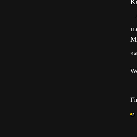
K
11:
Ma
Kal
W
Fi