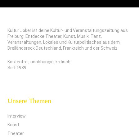
Kultur Joker ist deine Kultur- und Veranstaltungszeitung aus
Freiburg. Entdecke Theater, Kunst, Musik, Tanz,
Veranstaltungen, Lokales und Kulturpolitisches aus dem
Dreiländereck Deutschland, Frankreich und der Schweiz.
Kostenfrei, unabhängig, kritisch.
Seit 1989.
Unsere Themen
Interview
Kunst
Theater