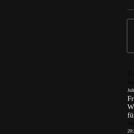
B
Jul
Jul
Fr
Wo
fü
Au
20: