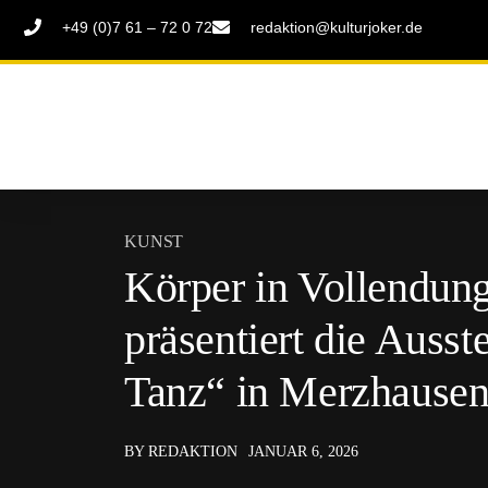
+49 (0)7 61 – 72 0 72
redaktion@kulturjoker.de
KUNST
Körper in Vollendun
präsentiert die Auss
Tanz“ in Merzhause
BY REDAKTION
JANUAR 6, 2026