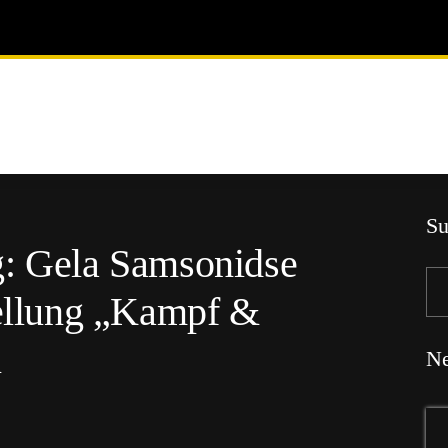
Su
g: Gela Samsonidse
tellung „Kampf &
n
Ne