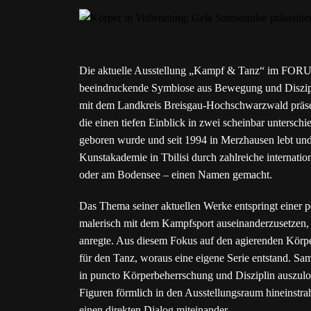
Die aktuelle Ausstellung „Kampf & Tanz“ im FORUM
beeindruckende Symbiose aus Bewegung und Diszipli
mit dem Landkreis Breisgau-Hochschwarzwald präsen
die einen tiefen Einblick in zwei scheinbar untersc
geboren wurde und seit 1994 in Merzhausen lebt und 
Kunstakademie in Tbilisi durch zahlreiche internati
oder am Bodensee – einen Namen gemacht.
Das Thema seiner aktuellen Werke entspringt einer p
malerisch mit dem Kampfsport auseinanderzusetzen, 
anregte. Aus diesem Fokus auf den agierenden Körper
für den Tanz, woraus eine eigene Serie entstand. Sam
in puncto Körperbeherrschung und Disziplin auszulo
Figuren förmlich in den Ausstellungsraum hineinstrahl
einen direkten Dialog miteinander.