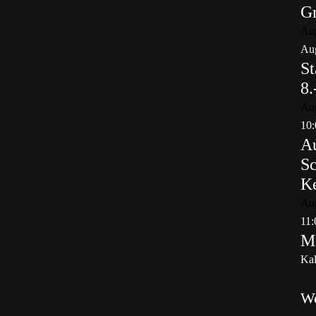
Gr
Au
Aug
St
8.
Au
10:
Au
Sc
K
Au
11:
Ma
Kal
W