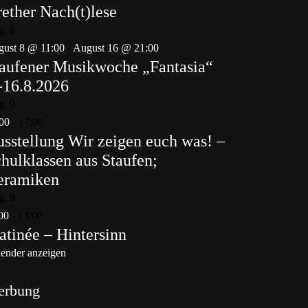
ether Nach(t)lese
g.
8
ust 8 @ 11:00
-
August 16 @ 21:00
aufener Musikwoche „Fantasia“
-16.8.2026
g.
9
00
-
17:00
sstellung Wir zeigen euch was! –
hulklassen aus Staufen;
eramiken
g.
9
00
-
13:00
tinée – Hintersinn
ender anzeigen
erbung