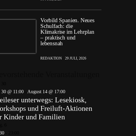
Vorbild Spanien. Neues
Schulfach: die
Klimakrise im Lehrplan
– praktisch und
lebensnah
REDAKTION
29 JULI, 2026
evorstehende Veranstaltungen
i
30
i 30 @ 11:00
-
August 14 @ 17:00
eileser unterwegs: Lesekiosk,
rkshops und Freiluft-Aktionen
r Kinder und Familien
g.
6
30
-
23:00