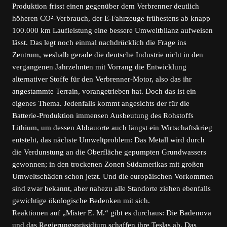
Produktion frisst einen gegenüber dem Verbrenner deutlich
höheren CO²-Verbrauch, der E-Fahrzeuge frühestens ab knapp
100.000 km Laufleistung eine bessere Umweltbilanz aufweisen
lässt. Das legt noch einmal nachdrücklich die Frage ins
Zentrum, weshalb gerade die deutsche Industrie nicht in den
vergangenen Jahrzehnten mit Vorrang die Entwicklung
alternativer Stoffe für den Verbrenner-Motor, also das ihr
angestammte Terrain, vorangetrieben hat. Doch das ist ein
eigenes Thema. Jedenfalls kommt angesichts der für die
Batterie-Produktion immensen Ausbeutung des Rohstoffs
Lithium, um dessen Abbauorte auch längst ein Wirtschaftskrieg
entsteht, das nächste Umweltproblem: Das Metall wird durch
die Verdunstung an die Oberfläche gepumpten Grundwassers
gewonnen; in den trockenen Zonen Südamerikas mit großen
Umweltschäden schon jetzt. Und die europäischen Vorkommen
sind zwar bekannt, aber nahezu alle Standorte ziehen ebenfalls
gewichtige ökologische Bedenken mit sich.
Reaktionen auf „Mister E. M.“ gibt es durchaus: Die Badenova
und das Regierungspräsidium schaffen ihre Teslas ab. Das