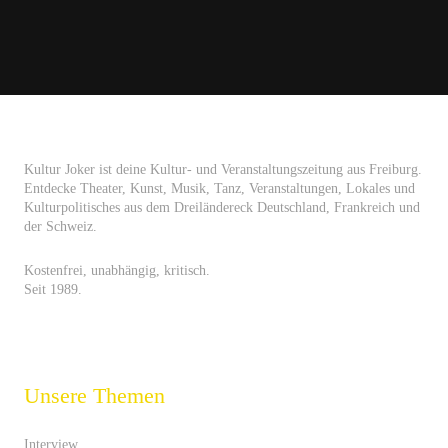
Kultur Joker ist deine Kultur- und Veranstaltungszeitung aus Freiburg.
Entdecke Theater, Kunst, Musik, Tanz, Veranstaltungen, Lokales und
Kulturpolitisches aus dem Dreiländereck Deutschland, Frankreich und
der Schweiz.
Kostenfrei, unabhängig, kritisch.
Seit 1989.
Unsere Themen
Interview