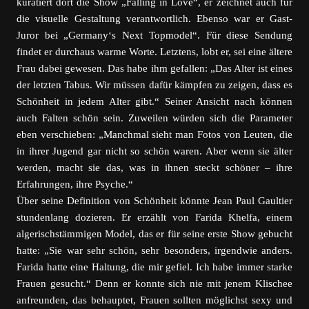
kuratiert dort die Show „Falling in Love“, er zeichnet auch für
die visuelle Gestaltung verantwortlich. Ebenso war er Gast-
Juror bei „Germany‘s Next Topmodel“. Für diese Sendung
findet er durchaus warme Worte. Letztens, lobt er, sei eine ältere
Frau dabei gewesen. Das habe ihm gefallen: „Das Alter ist eines
der letzten Tabus. Wir müssen dafür kämpfen zu zeigen, dass es
Schönheit in jedem Alter gibt.“ Seiner Ansicht nach können
auch Falten schön sein. Zuweilen würden sich die Parameter
eben verschieben: „Manchmal sieht man Fotos von Leuten, die
in ihrer Jugend gar nicht so schön waren. Aber wenn sie älter
werden, macht sie das, was in ihnen steckt schöner – ihre
Erfahrungen, ihre Psyche.“
Über seine Definition von Schönheit könnte Jean Paul Gaultier
stundenlang dozieren. Er erzählt von Farida Khelfa, einem
algerischstämmigen Model, das er für seine erste Show gebucht
hatte: „Sie war sehr schön, sehr besonders, irgendwie anders.
Farida hatte eine Haltung, die mir gefiel. Ich habe immer starke
Frauen gesucht.“ Denn er konnte sich nie mit jenem Klischee
anfreunden, das behauptet, Frauen sollten möglichst sexy und