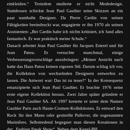
einkleiden.“ Trotzdem studierte er nicht Modedesign.
Stattdessen schickte Jean Paul Gaultier seine Skizzen an ein
paar namhafte Designer. Da Pierre Cardin von seinen
Fähigkeiten beeindruckt war, engagierte er ihn 1970 als seinen
Assistenten: „Bei Cardin habe ich nichts kritisiert, ich fand alles
fantastisch. Er war praktisch meine Schule.“
Danach arbeitet Jean Paul Gaultier für Jacques Esterel und für
Jean Patou. Er versuchte manchmal, einige
Verbesserungsvorschläge anzubringen: „Meiner Ansicht nach
hatte das Haus Patou keinen eigenen Stil. Darum schlug ich vor,
die Kollektion von wechselnden Designern entwerfen zu
lassen. Die Antwort war: Das ist zu teuer!“ In der Konsequenz
emanzipierte sich Jean Paul Gaultier. Er brachte 1976 seine
erste eigene Kollektion heraus. Zwei Jahre später gründete er
Jean Paul Gaultier SA. Ab 1997 kreierte er unter dem Namen
Gaultier Paris auch Haute-Couture-Kollektionen. Er entwarf den
Rock für den Mann oder gestreifte Pullover, die sogenannten
Marinières. Selbstredend begegnet man diesen Kreationen in
der „Fashion Freak Show“. Neben dem Kegel-BH.