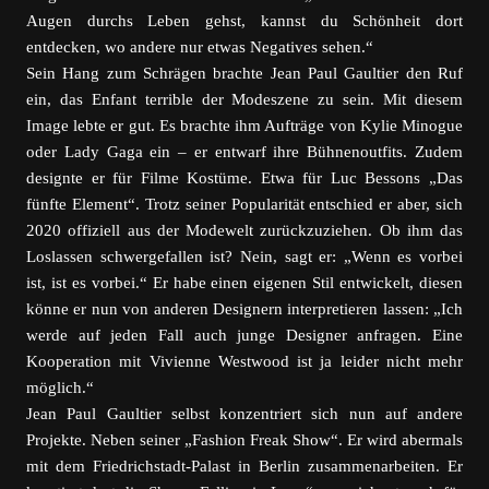
Augen durchs Leben gehst, kannst du Schönheit dort
entdecken, wo andere nur etwas Negatives sehen.“
Sein Hang zum Schrägen brachte Jean Paul Gaultier den Ruf
ein, das Enfant terrible der Modeszene zu sein. Mit diesem
Image lebte er gut. Es brachte ihm Aufträge von Kylie Minogue
oder Lady Gaga ein – er entwarf ihre Bühnenoutfits. Zudem
designte er für Filme Kostüme. Etwa für Luc Bessons „Das
fünfte Element“. Trotz seiner Popularität entschied er aber, sich
2020 offiziell aus der Modewelt zurückzuziehen. Ob ihm das
Loslassen schwergefallen ist? Nein, sagt er: „Wenn es vorbei
ist, ist es vorbei.“ Er habe einen eigenen Stil entwickelt, diesen
könne er nun von anderen Designern interpretieren lassen: „Ich
werde auf jeden Fall auch junge Designer anfragen. Eine
Kooperation mit Vivienne Westwood ist ja leider nicht mehr
möglich.“
Jean Paul Gaultier selbst konzentriert sich nun auf andere
Projekte. Neben seiner „Fashion Freak Show“. Er wird abermals
mit dem Friedrichstadt-Palast in Berlin zusammenarbeiten. Er