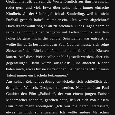
Gedächtnis ruft, purzeln die Worte förmlich aus ihm heraus. Er
redet gern und viel. Etwa über seine nicht immer einfache
Kindheit. „In der Schule galt ich als Sonderling, weil ich nicht
Fußball gespielt habe“, räumt er ein. „Ich wurde abgelehnt.“
Doch irgendwann fing er an zu zeichnen. Eines Tages nahm er
seine Zeichnung einer Sängerin mit Federschmuck aus dem
Folies Bergère mit in die Schule. Sein Lehrer war entsetzt, er
wollte ihn dafür bestrafen. Jean Paul Gaultier musste sich seine
Skizze auf den Rücken heften und damit durch die Klassen
laufen. Auf diese Weise sollte er bloßgestellt werden, aber ein
gegenteiliger Effekt wurde ausgelöst: „Die anderen Kinder
baten mich, etwas für sie zu zeichnen. Seither habe ich für mein
Talent immer ein Lächeln bekommen.“
Aus seiner Zeichenbegabung entwickelte sich schließlich der
dringliche Wunsch, Designer zu werden. Nachdem Jean Paul
Gaultier den Film „Falbalas“, der von einem jungen Pariser
Modemacher handelte, gesehen hatte, ließ er sich von diesem
Plan nicht mehr abbringen: „Ich war nie daran interessiert,
etwas für mich zu entwerfen. Ich wollte andere Menschen