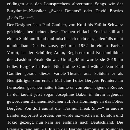
erklingen aus den Lautsprechern altvertraute Songs wie der
Eurythmics-Klassiker „Sweet Dreams“ oder David Bowies
„Let‘s Dance“.
Der Designer Jean Paul Gaultier, von Kopf bis Fuß in Schwarz
gekleidet, beobachtet dieses Treiben einfach. Er sitzt still auf
einem Stuhl am Rand und mischt sich nicht ein, jedenfalls nicht
unmittelbar. Der Franzose, geboren 1952 in einem Pariser
Vorort, ist der Schöpfer, Autor, Regisseur und Kostümbildner
der „Fashion Freak Show“. Uraufgeführt wurde sie 2019 im
Folies Bergère in Paris. Nicht ohne Grund wählte Jean Paul
Gaultier gerade dieses Varieté-Theater aus. Seitdem er als
Neunjähriger zum ersten Mal eine Folies-Bergère-Premiere im
Fernsehen gesehen hatte, träumte er von einer eigenen Revue.
In der taucht jetzt sogar Josephine Baker in ihrem legendär
gewordenen Bananenröckchen auf. Als Hommage an das Folies
Bergère. Von dort aus ist die „Fashion Freak Show“ in andere
Länder exportiert worden. Sie wurde inzwischen in London und
Tokio gezeigt, nun kam sie erstmals nach Deutschland. Die
Premiere fand am 20. Juli in der Isarphilharmonie in München