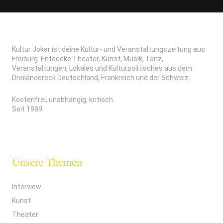
Kultur Joker ist deine Kultur- und Veranstaltungszeitung aus
Freiburg. Entdecke Theater, Kunst, Musik, Tanz,
Veranstaltungen, Lokales und Kulturpolitisches aus dem
Dreiländereck Deutschland, Frankreich und der Schweiz.
Kostenfrei, unabhängig, kritisch.
Seit 1989.
Unsere Themen
Interview
Kunst
Theater