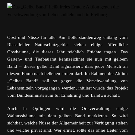
Obst und Nüsse
für alle: A
m Bollerstaudenweg entlang vom
Rieselfelder Naturschutzgebiet stehen einige öffentliche
Obstbäume, die dieses Jahr reichlich
Früchte
tragen.
Das
Garten
–
und Tiefbauamt
kennzeichnet sie nun
mit gelbe
m
Band
– dieses gelbe Band
signalisiert, dass jeder Mensch an
diesem Baum nach belieben ernten darf.
Im Rahmen der Aktion
„Gelbes Band“ soll so
gegen die Verschwendung von
Lebensmitteln
vorgegangen werden, initiiert wurde das Projekt
vom
Bundesministerium für Ernährung und Landwirtschaft.
Auch in
Opfingen wird die Ortsverwaltung einige
Walnussbäume mit dem
gelben Band
markieren
. So wird
sichtbar, welche Nüsse der
Allgemeinheit zur Verfügung stehen
und welche privat sind.
Wer erntet,
sollte
das ohne Leiter
vom