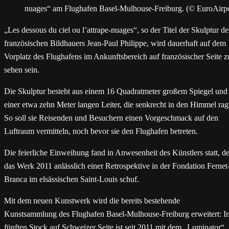
nuages“ am Flughafen Basel-Mulhouse-Freiburg. (© EuroAirpo
„Les dessous du ciel ou l’attrape-nuages“, so der Titel der Skulptur de
französischen Bildhauers Jean-Paul Philippe, wird dauerhaft auf dem
Vorplatz des Flughafens im Ankunftsbereich auf französischer Seite z
sehen sein.
Die Skulptur besteht aus einem 16 Quadratmeter großem Spiegel und
einer etwa zehn Meter langen Leiter, die senkrecht in den Himmel rag
So soll sie Reisenden und Besuchern einen Vorgeschmack auf den
Luftraum vermitteln, noch bevor sie den Flughafen betreten.
Die feierliche Einweihung fand in Anwesenheit des Künstlers statt, de
das Werk 2011 anlässlich einer Retrospektive in der Fondation Fernet
Branc­a im elsässischen Saint-Louis schuf.
Mit dem neuen Kunstwerk wird die bereits bestehende
Kunstsammlung des Flughafen Basel-Mulhouse-Freiburg erweitert: I
fünften Stock auf Schweizer Seite ist seit 2011 mit dem „Luminator“