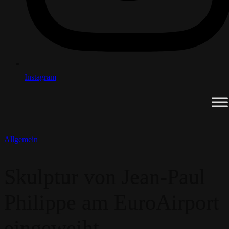
Instagram
Allgemein
Skulptur von Jean-Paul
Philippe am EuroAirport
eingeweiht