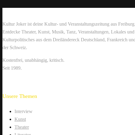
Kultur Joker ist deine Kultur- und Veranstaltungszeitung aus Freiburg
Entdecke Theater, Kunst, Musik, Tanz, Veranstaltungen, Lokales und
Kulturpolitisches aus dem Dreiländereck Deutschland, Frankreich un
der Schweiz.
Kostenfrei, unabhängig, kritisch.
Seit 1989.
Unsere Themen
Interview
Kunst
Theater
Literatur