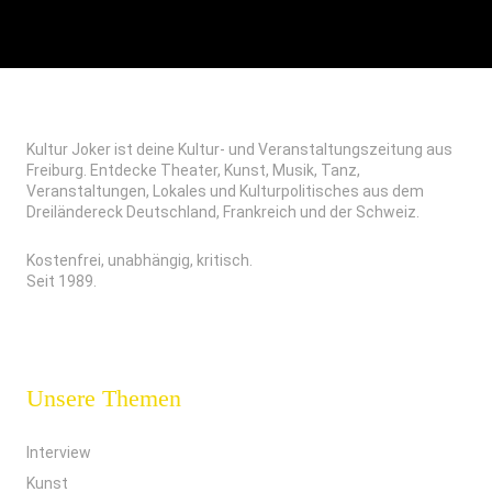
Kultur Joker ist deine Kultur- und Veranstaltungszeitung aus
Freiburg. Entdecke Theater, Kunst, Musik, Tanz,
Veranstaltungen, Lokales und Kulturpolitisches aus dem
Dreiländereck Deutschland, Frankreich und der Schweiz.
Kostenfrei, unabhängig, kritisch.
Seit 1989.
Unsere Themen
Interview
Kunst