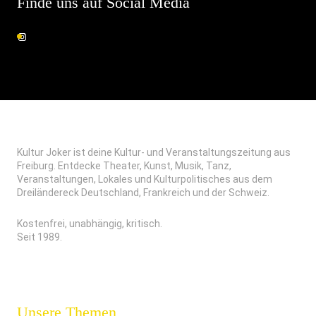
Finde uns auf Social Media
Kultur Joker ist deine Kultur- und Veranstaltungszeitung aus
Freiburg. Entdecke Theater, Kunst, Musik, Tanz,
Veranstaltungen, Lokales und Kulturpolitisches aus dem
Dreiländereck Deutschland, Frankreich und der Schweiz.
Kostenfrei, unabhängig, kritisch.
Seit 1989.
Unsere Themen