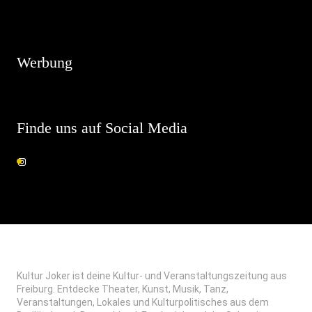
Hinweis
Es sind keine anstehenden Veranstaltungen vorhanden.
Werbung
Finde uns auf Social Media
Kultur Joker ist deine Kultur- und Veranstaltungszeitung aus
Freiburg. Entdecke Theater, Kunst, Musik, Tanz,
Veranstaltungen, Lokales und Kulturpolitisches aus dem