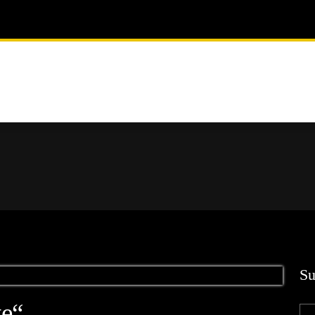
Su
e“