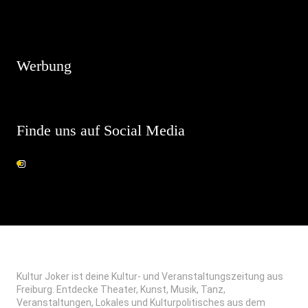
Hinweis
Es sind keine anstehenden Veranstaltungen vorhanden.
Werbung
Finde uns auf Social Media
Kultur Joker ist deine Kultur- und Veranstaltungszeitung aus
Freiburg. Entdecke Theater, Kunst, Musik, Tanz,
Veranstaltungen, Lokales und Kulturpolitisches aus dem