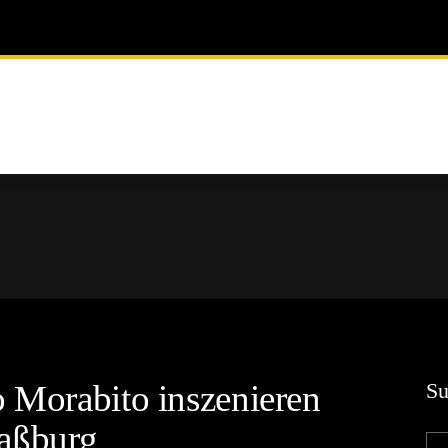
o Morabito inszenieren
Su
raßburg