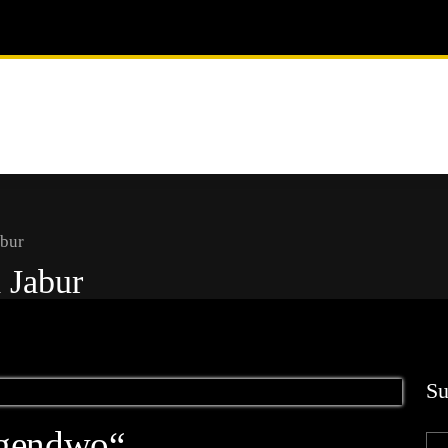
bur
Jabur
Su
irgendwo“