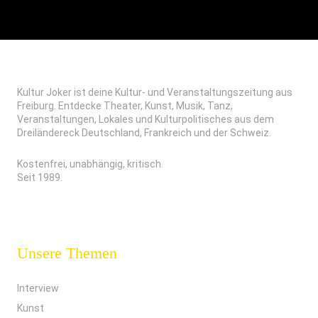
Kultur Joker ist deine Kultur- und Veranstaltungszeitung aus
Freiburg. Entdecke Theater, Kunst, Musik, Tanz,
Veranstaltungen, Lokales und Kulturpolitisches aus dem
Dreiländereck Deutschland, Frankreich und der Schweiz.
Kostenfrei, unabhängig, kritisch.
Seit 1989.
Unsere Themen
Interview
Kunst