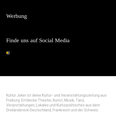
Es sind keine anstehenden Veranstaltungen vorhanden.
Werbung
Finde uns auf Social Media
Kultur Joker ist deine Kultur- und Veranstaltungszeitung aus
Freiburg. Entdecke Theater, Kunst, Musik, Tanz,
Veranstaltungen, Lokales und Kulturpolitisches aus dem
Dreiländereck Deutschland, Frankreich und der Schweiz.