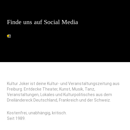
Finde uns auf Social Media
Kultur Joker ist deine Kultur- und Veranstaltungszeitung aus
Freiburg. Entdecke Theater, Kunst, Musik, Tanz,
Veranstaltungen, Lokales und Kulturpolitisches aus dem
Dreiländereck Deutschland, Frankreich und der Schweiz.
Kostenfrei, unabhängig, kritisch.
Seit 1989.