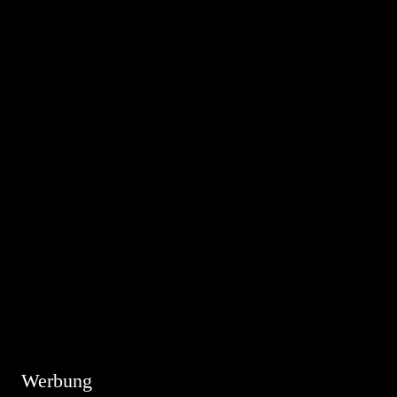
Hinweis
Es sind keine anstehenden Veranstaltungen vorhanden.
Werbung