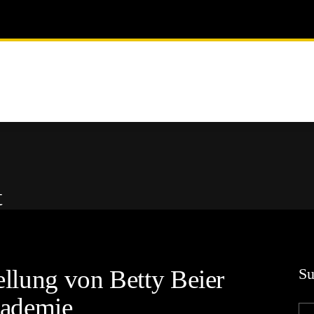
t
ellung von Betty Beier
Su
kademie