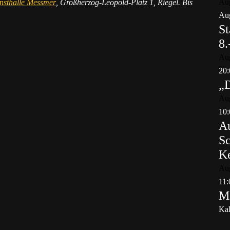
Au
nsthalle Messmer
, Großherzog-Leopold-Platz 1, Riegel. Bis
Aug
St
8.
Au
20:
„
Au
10:
Au
Sc
K
Au
11:
Ma
Kal