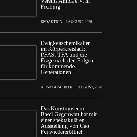
Vereins Amica e.V. in
Freiburg
REDAKTION
4 AUGUST, 2026
Ewigkeitschemikalien
im Körperkreislauf:
PFAS, TFA und die
Frage nach den Folgen
für kommende
Generationen
ALISA GUSCHKER
3 AUGUST, 2026
Das Kunstmuseum
Basel Gegenwart hat mit
einer spektakulären
Ausstellung von Cao
Fei wiedereröffnet