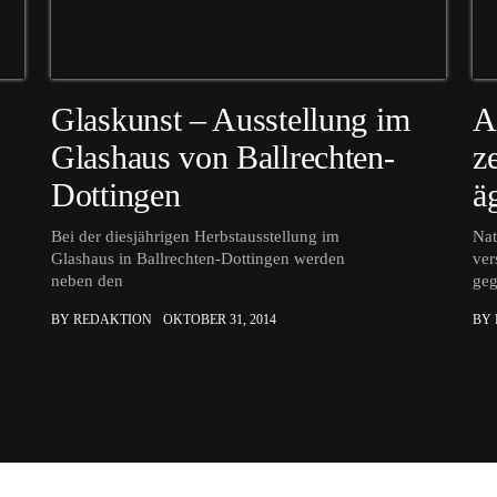
Glaskunst – Ausstellung im
A
Glashaus von Ballrechten-
z
Dottingen
ä
Bei der diesjährigen Herbstausstellung im
Nat
Glashaus in Ballrechten-Dottingen werden
ver
neben den
ge
BY REDAKTION
OKTOBER 31, 2014
BY