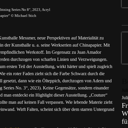
htning Series No 8“, 2023, Acryl
apier“ © Michael Stich
Kunsthalle Messmer, neue Perspektiven auf Materialität zu
in der Kunsthalle u. a. seine Werkserien auf Chinapapier. Mit
 empfindlichen Werkstoff. Im Gegensatz zu Juan Amador
werden durchzogen von scharfen Linien und Verzweigungen.
m ersten Teil der Ausstellung, wirkt härter und spielt zugleich
ie ein roter Faden zieht sich die Farbe Schwarz durch die
B
 gesetzt, dann wie ein Ölteppich, durchzogen von Adern und
ng Series No. 3“, 2023). Keine Gegensätze, sondern einander
Jul
nd man entdeckt ein Highlight dieser Ausstellung. „Couture“
Jul
llte man auf keinen Fall verpassen. Wie lebende Materie zieht
Fr
einwand. Wirft Falten, scheint sich über dem starren Untergrund
Wo
fü