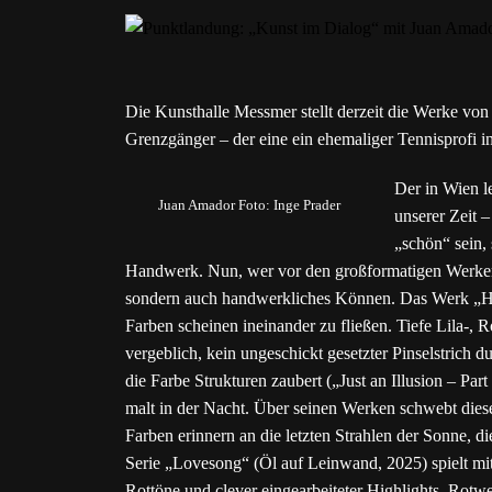
Die Kunsthalle Messmer stellt derzeit die Werke vo
Grenzgänger – der eine ein ehemaliger Tennisprofi 
Der in Wien 
Juan Amador Foto: Inge Prader
unserer Zeit 
„schön“ sein, 
Handwerk. Nun, wer vor den großformatigen Werken de
sondern auch handwerkliches Können. Das Werk „Hy
Farben scheinen ineinander zu fließen. Tiefe Lila-,
vergeblich, kein ungeschickt gesetzter Pinselstrich 
die Farbe Strukturen zaubert („Just an Illusion – Pa
malt in der Nacht. Über seinen Werken schwebt diese
Farben erinnern an die letzten Strahlen der Sonne, 
Serie „Lovesong“ (Öl auf Leinwand, 2025) spielt mi
Rottöne und clever eingearbeiteter Highlights. Rotwe