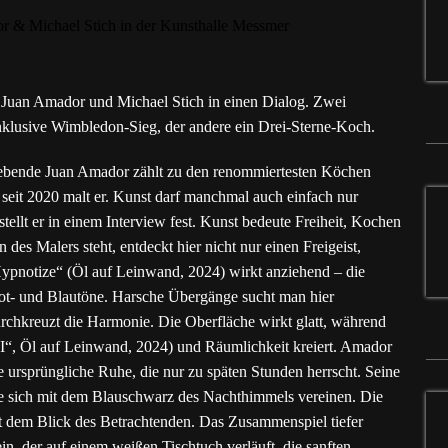
n Juan Amador und Michael Stich in einen Dialog. Zwei
inklusive Wimbledon-Sieg, der andere ein Drei-Sterne-Koch.
lebende Juan Amador zählt zu den renommiertesten Köchen
– seit 2020 malt er. Kunst darf manchmal auch einfach nur
stellt er in einem Interview fest. Kunst bedeute Freiheit, Kochen
s Malers steht, entdeckt hier nicht nur einen Freigeist,
pnotize“ (Öl auf Leinwand, 2024) wirkt anziehend – die
 Rot- und Blautöne. Harsche Übergänge sucht man hier
durchkreuzt die Harmonie. Die Oberfläche wirkt glatt, während
rt I“, Öl auf Leinwand, 2024) und Räumlichkeit kreiert. Amador
 ursprüngliche Ruhe, die nur zu späten Stunden herrscht. Seine
die sich mit dem Blauschwarz des Nachthimmels vereinen. Die
t dem Blick des Betrachtenden. Das Zusammenspiel tiefer
in, der auf einem weißen Tischtuch verläuft, die sanften