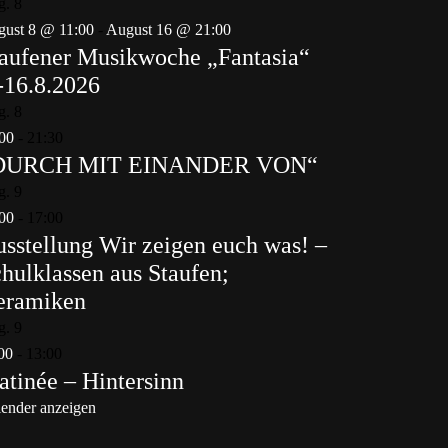
g.
8
ust 8 @ 11:00
-
August 16 @ 21:00
aufener Musikwoche „Fantasia“
-16.8.2026
g.
8
00
-
21:30
DURCH MIT EINANDER VON“
g.
9
00
-
17:00
sstellung Wir zeigen euch was! –
hulklassen aus Staufen;
eramiken
g.
9
00
-
13:00
tinée – Hintersinn
ender anzeigen