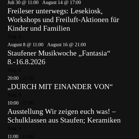
Juli 30 @ 11:00
-
August 14 @ 17:00
Freileser unterwegs: Lesekiosk,
Workshops und Freiluft-Aktionen für
Kinder und Familien
Aug.
8
August 8 @ 11:00
-
August 16 @ 21:00
Staufener Musikwoche „Fantasia“
8.-16.8.2026
Aug.
8
20:00
-
21:30
„DURCH MIT EINANDER VON“
Aug.
9
10:00
-
17:00
Ausstellung Wir zeigen euch was! –
Schulklassen aus Staufen; Keramiken
Aug.
9
11:00
-
13:00