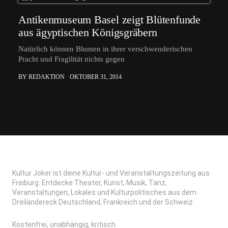
Antikenmuseum Basel zeigt Blütenfunde
aus ägyptischen Königsgräbern
Natürlich können Blumen in ihrer verschwenderischen
Pracht und Fragilität nichts gegen
BY REDAKTION
OKTOBER 31, 2014
Kultur Joker ist deine Kultur- und Veranstaltungszeitung aus
Freiburg. Entdecke Theater, Kunst, Musik, Tanz,
Veranstaltungen, Lokales und Kulturpolitisches aus dem
Dreiländereck Deutschland, Frankreich und der Schweiz.
Kostenfrei, unabhängig, kritisch.