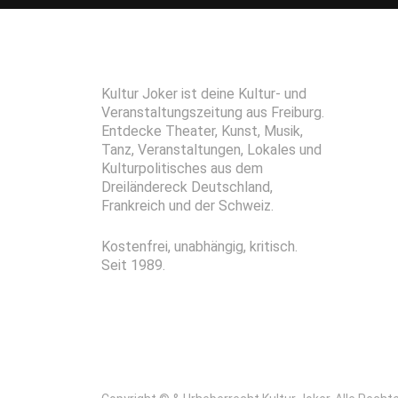
Kultur Joker ist deine Kultur- und
Veranstaltungszeitung aus Freiburg.
Entdecke Theater, Kunst, Musik,
Tanz, Veranstaltungen, Lokales und
Kulturpolitisches aus dem
Dreiländereck Deutschland,
Frankreich und der Schweiz.
Kostenfrei, unabhängig, kritisch.
Seit 1989.