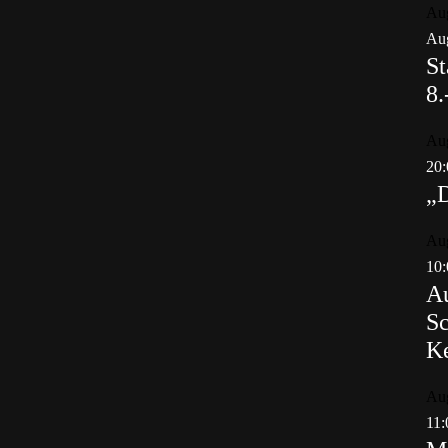
Au
Aug
St
8.
Au
20:
„
Au
10:
Au
Sc
K
Au
11: