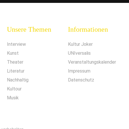
Unsere Themen
Informationen
Interview
Kultur Joker
Kunst
UNIversalis
Theater
Veranstaltungskalender
Literatur
Impressum
Nachhaltig
Datenschutz
Kultour
Musik