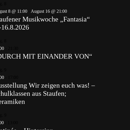
g.
8
ust 8 @ 11:00
-
August 16 @ 21:00
aufener Musikwoche „Fantasia“
-16.8.2026
g.
8
00
-
21:30
DURCH MIT EINANDER VON“
g.
9
00
-
17:00
sstellung Wir zeigen euch was! –
hulklassen aus Staufen;
eramiken
g.
9
00
-
13:00