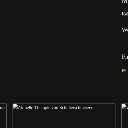
Ma
Kal
W
Fi