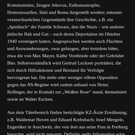
Kommunisten, Zeugen Jehovas, Euthanasieopfer,
Homosexuellen, Sinti und Roma dargestellt werden; mitunter
veranschaulichen Gegenstände ihre Geschichte, z.B. ein
„Spieltisch“ der Familie Schwarz, den die Nazis – wie anderes
jüdische Hab und Gut – nach deren Deportation im Oktober
1940 versteigert hatten. Angesprochen werden auch Fluchten
und Auswanderungen, zwar gelungen, aber trotzdem bitter,
etwa die von Max Mayer, Käthe Vordtriede oder der Gebrüder
Bier. Selbstverständlich wird Gertrud Luckner porträtiert, die
sich durch Hilfsaktionen und Beistand für Verfolgte
hervorgetan hat. Die mehr oder weniger offene Opposition
gegen das NS-Regime wird zudem anhand von Heinz
Bollinger, der in Kontakt zur „Weißen Rose“ stand, thematisiert
sowie an Walter Eucken.
Aus dem Täterbereich finden berüchtigte KZ-Ärzte Erwähnung,
z.B. Waldemar Hoven und Eduard Krebsbach; Josef Mengele,
Eugeniker in Auschwitz, der von dort aus seine Frau in Freiburg
besuchte, wird nicht genannt. Definitiv mehr Information wäre