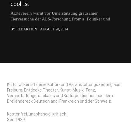
cool ist
Ärzteverein warnt vor Unterstützung grausamer
Tierversuche der ALS-Forschung Promis, Politiker und
BY REDAKTION
AUGUST 28, 2014
Kultur Joker ist deine Kultur- und Veranstaltungszeitung aus
Freiburg. Entdecke Theater, Kunst, Musik, Tanz,
Veranstaltungen, Lokales und Kulturpolitisches aus dem
Dreiländereck Deutschland, Frankreich und der Schweiz.
Kostenfrei, unabhängig, kritisch.
Seit 1989.