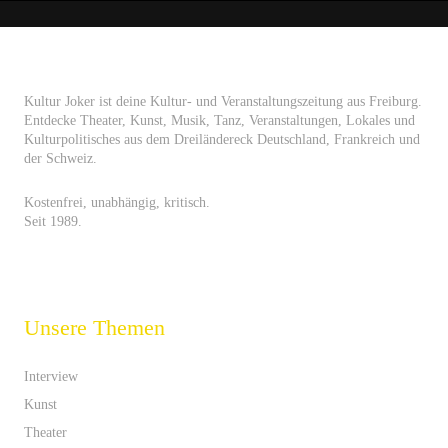
Kultur Joker ist deine Kultur- und Veranstaltungszeitung aus Freiburg.
Entdecke Theater, Kunst, Musik, Tanz, Veranstaltungen, Lokales und
Kulturpolitisches aus dem Dreiländereck Deutschland, Frankreich und
der Schweiz.
Kostenfrei, unabhängig, kritisch.
Seit 1989.
Unsere Themen
Interview
Kunst
Theater