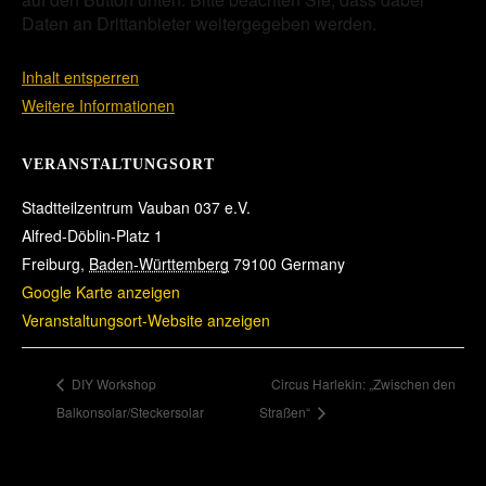
Daten an Drittanbieter weitergegeben werden.
Inhalt entsperren
Weitere Informationen
VERANSTALTUNGSORT
Stadtteilzentrum Vauban 037 e.V.
Alfred-Döblin-Platz 1
Freiburg
,
Baden-Württemberg
79100
Germany
Google Karte anzeigen
Veranstaltungsort-Website anzeigen
DIY Workshop
Circus Harlekin: „Zwischen den
Balkonsolar/Steckersolar
Straßen“