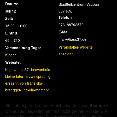
Datum:
Stadtteilzentrum Vauban
Juli 12
037 e.V.
Telefon
Zeit:
076188792572
15:00 - 16:00
E-Mail
Eintritt:
mail@haus37.de
€5 – €10
Veranstalter-Website
Veranstaltung-Tags:
anzeigen
Kinder
Website:
https://haus37.de/event/die-
kleine-laterne-zweisprachig-
erzaehlt-von-franziska-
braegger-und-ola-momen/
Sie sehen gerade einen Platzhalterinhalt von
Standard
.
Um auf den eigentlichen Inhalt zuzugreifen, klicken Sie
auf den Button unten. Bitte beachten Sie, dass dabei